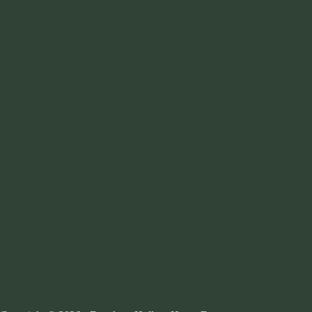
Nulla posuere sollicitudin aliquam ultrices sagittis orci a scelerisque.
Sodales ut eu sem integer vitae justo eget magna fermentum. Etiam erat
velit scelerisque in dictum non consectetur a. At auctor urna nunc id
cursus metus aliquam. Ut lectus arcu bibendum at varius vel pharetra
vel. Amet mauris commodo quis imperdiet massa tincidunt nunc. Vel
risus commodo viverra maecenas.
Morbi tincidunt ornare massa eget egestas purus viverra accumsan. Dui
faucibus in ornare quam viverra. Elementum nisi quis eleifend quam
adipiscing vitae proin sagittis nisl. Sit amet nisl purus in mollis nunc
sed id. Aliquam id diam maecenas ultricies.
Dui id ornare arcu odio ut sem nulla pharetra. Condimentum id
venenatis a condimentum vitae sapien pellentesque habitant.
Vestibulum mattis ullamcorper velit sed. Placerat duis ultricies lacus
sed turpis tincidunt id aliquet. Nunc non blandit massa enim.
Auctor elit sed vulputate mi sit amet. Non arcu risus quis varius quam
quisque id diam. Mattis aliquam faucibus purus in massa tempor nec.