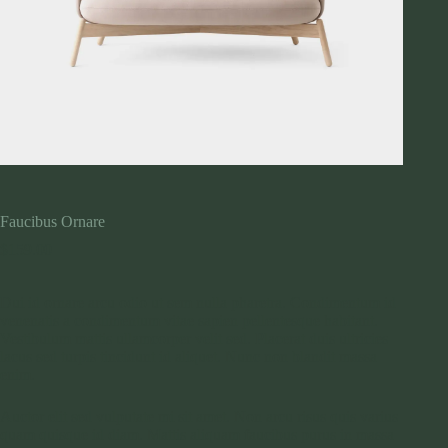
Faucibus Ornare
$
159.00
Dui id ornare arcu odio ut sem nulla pharetra. Condimentum id
venenatis a condimentum vitae sapien pellentesque habitant.
Vestibulum mattis ullamcorper velit sed. Placerat duis ultricies
lacus sed turpis tincidunt id aliquet. Nunc non blandit massa
enim.
Auctor elit sed vulputate mi sit amet. Non arcu risus quis varius
quam quisque id diam. Mattis aliquam faucibus purus in massa